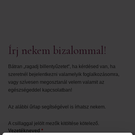
Írj nekem bizalommal!
Bátran „ragadj billentyűzetet“, ha kérdésed van, ha
szeretnél bejelentkezni valamelyik foglalkozásomra,
vagy szívesen megosztanál velem valamit az
egészségeddel kapcsolatban!
Az alábbi űrlap segítségével is írhatsz nekem.
A csillaggal jelölt mezők kitöltése kötelező.
Vezetékneved
*