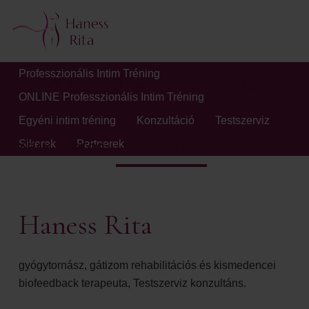
Professzionális Intim Tréning
KEZDŐLAP
RÓLAM
SZOLGÁLTATÁSOK
ONLINE Professzionális Intim Tréning
Egyéni intim tréning
Konzultáció
Testszerviz
Sikerek
Partnerek
ÁRAK
BLOG
KAPCSOLAT
Haness Rita
gyógytornász, gátizom rehabilitációs és kismedencei
biofeedback terapeuta, Testszerviz konzultáns.