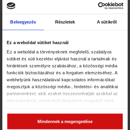
Keresztneved
*
Beleegyezés
Részletek
A sütikről
Ez a weboldal sütiket használ
E-mail címed
*
Ez a weboldal a törvényeknek megfelelő, szabályos
sütiket és süti kezelési eljárást használ a tartalmak és
hirdetések személyre szabásához, a közösségi média
funkciók biztosításához és a forgalom elemzéséhez. A
Telefonszámod
*
webhelyünk használatával kapcsolatos információkat
megosztjuk a közösségi média-, hirdetési- és analitikai
partnereinkkel, akik ezeket összevonhatják azokkal az
Miben szeretnél segítséget kapni?
*
információkkal, amelyeket látogatónk megadott nekik,
vagy amelyeket a látogató által használt más
szolgáltatásokból gyűjtöttek. Elfogadásával segíti a
munkánkat és nagyobb felhasználói élményt
Mindennek a megengedése
Üzeneted
biztosíthatunk mi is látogatóinknak.