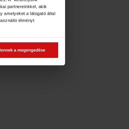
kai partnereinkkel, akik
 amelyeket a látogató által
használói élményt
dennek a megengedése