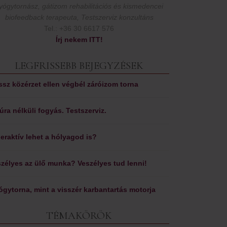
yógytornász, gátizom rehabilitációs és kismedencei
biofeedback terapeuta, Testszerviz konzultáns
Tel.: +36 30 6617 576
Írj nekem ITT!
LEGFRISSEBB BEJEGYZÉSEK
sz közérzet ellen végbél záróizom torna
úra nélküli fogyás. Testszerviz.
eraktív lehet a hólyagod is?
zélyes az ülő munka? Veszélyes tud lenni!
gytorna, mint a visszér karbantartás motorja
TÉMAKÖRÖK