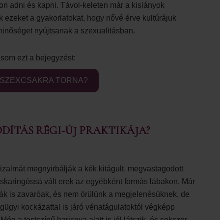
on adni és kapni. Távol-keleten már a kislányok
 ezeket a gyakorlatokat, hogy nővé érve kultúrájuk
minőséget nyújtsanak a szexualitásban.
som ezt a bejegyzést:
A SZEXCSAKRA TORNA?
DÍTÁS RÉGI-ÚJ PRAKTIKÁJA?
zalmát megnyirbálják a kék kitágult, megvastagodott
cskaringóssá vált erek az egyébként formás lábakon. Már
ák is zavaróak, és nem örülünk a megjelenésüknek, de
ügyi kockázattal is járó vénatágulatoktól végképp
Még a testszínű harisnya alatt is jól látszik, és sokszor