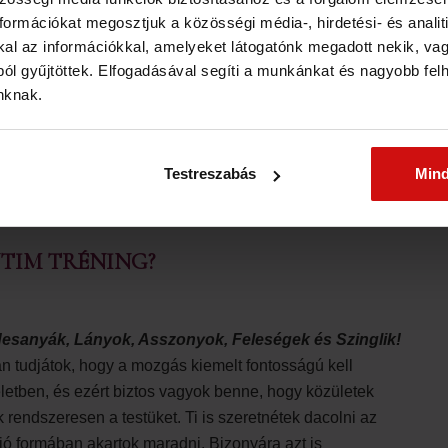
isszerek és hajszálerek olajozottan tudják szállítani a
ormációkat megosztjuk a közösségi média-, hirdetési- és analiti
om típusú ér sok mindenben különbözik egymástól.
l az információkkal, amelyeket látogatónk megadott nekik, vagy
ól gyűjtöttek. Elfogadásával segíti a munkánkat és nagyobb fel
som ezt a bejegyzést:
inknak.
TORNA, MINT A VISSZÉR KARBANTARTÁS
JA
Testreszabás
Min
NTIM TRÉNING?
esanyák, Lányok, Asszonyok, Feleségek és Szinglik!
n tudjátok, hogy a mozgás kiemelt fontosságú kell
letben, és ezért biztos vagyok benne, hogy közületek
 rendszeresen a testüket. Ti is szeretnétek dacolni az
jó formában akartok maradni. Bizonyára azt is