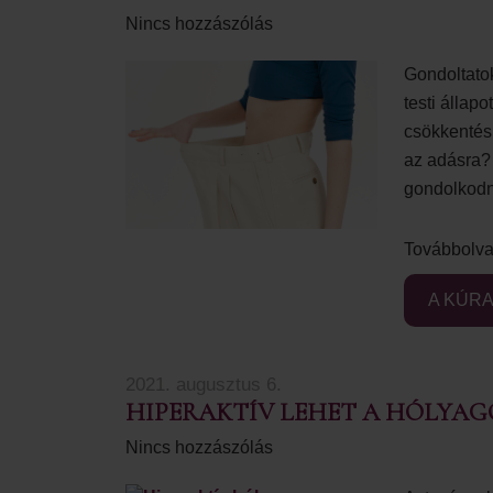
Nincs hozzászólás
Gondoltatok
testi állap
csökkentésr
az adásra?
gondolkodn
Továbbolva
A KÚRA
2021. augusztus 6.
HIPERAKTÍV LEHET A HÓLYAGO
Nincs hozzászólás