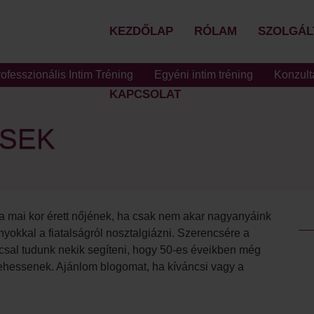
KEZDŐLAP
RÓLAM
SZOLGÁL
fesszionális Intim Tréning
Egyéni intim tréning
Konzult
KAPCSOLAT
ÉSEK
e a mai kor érett nőjének, ha csak nem akar nagyanyáink
yokkal a fiatalságról nosztalgiázni. Szerencsére a
ccsal tudunk nekik segíteni, hogy 50-es éveikben még
lehessenek. Ajánlom blogomat, ha kíváncsi vagy a