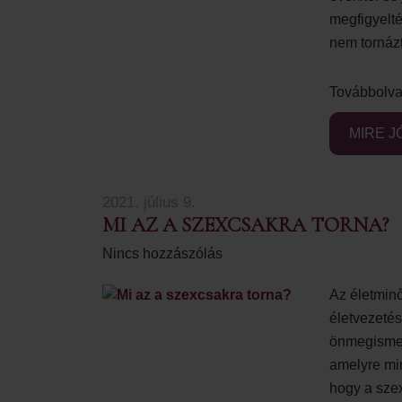
megfigyelté
nem tornázta
Továbbolva
MIRE J
2021. július 9.
MI AZ A SZEXCSAKRA TORNA?
Nincs hozzászólás
Az életmin
életvezetés
önmegismer
amelyre mi
hogy a szex