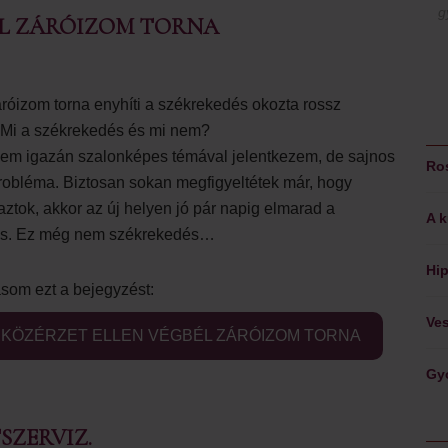
g
ÉL ZÁRÓIZOM TORNA
róizom torna enyhíti a székrekedés okozta rossz
. Mi a székrekedés és mi nem?
nem igazán szalonképes témával jelentkezem, de sajnos
Ros
probléma. Biztosan sokan megfigyeltétek már, hogy
aztok, akkor az új helyen jó pár napig elmarad a
A k
tés. Ez még nem székrekedés…
Hip
som ezt a bejegyzést:
Ves
 KÖZÉRZET ELLEN VÉGBÉL ZÁRÓIZOM TORNA
Gyó
SZERVIZ.