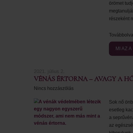
örömet tudj
megtanulják
részeként 
Továbbolva
MI AZ 
2021. július 2.
VÉNÁS ÉRTORNA – AVAGY A HÓ
Nincs hozzászólás
Sok nő önbi
esetleg ka
a seprűvén
az egészség
kiborulunk. 