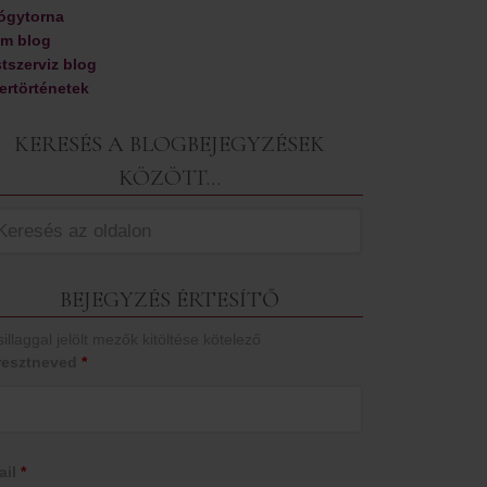
ógytorna
im blog
tszerviz blog
ertörténetek
KERESÉS A BLOGBEJEGYZÉSEK
KÖZÖTT…
BEJEGYZÉS ÉRTESÍTŐ
sillaggal jelölt mezők kitöltése kötelező
resztneved
*
ail
*