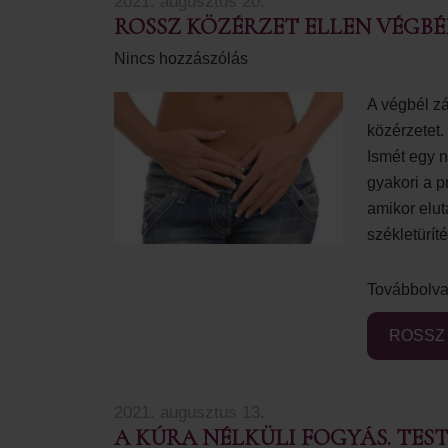
2021. augusztus 20.
ROSSZ KÖZÉRZET ELLEN VÉGB
Nincs hozzászólás
A végbél zá
közérzetet
Ismét egy 
gyakori a 
amikor elut
székletürí
Továbbolva
ROSSZ
2021. augusztus 13.
A KÚRA NÉLKÜLI FOGYÁS. TEST