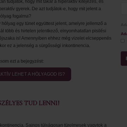
an tudjátok, hogy mit takar a hiperaktív kifejezés, és
peraktív gyerek. De azt tudjátok-e, hogy mit jelent a
 hólyag fogalma?
v hólyag egy tünet együttest jelent, amelyre jellemző a
Ada
ál több és hirtelen jelentkező, elnyomhatatlan pisilési
Ada
 éjszaka is! Amennyiben ehhez még vizelet elcseppenés
akkor ez a jelenség a sürgősségi inkontinencia.
som ezt a bejegyzést:
KTÍV LEHET A HÓLYAGOD IS?
ZÉLYES TUD LENNI!
nkontinencia. Sajnos túlságosan türelmesek vagytok a