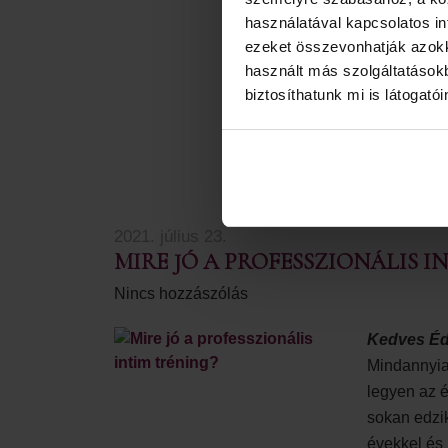
verőerek, v
használatával kapcsolatos inf
vért. A hár
ezeket összevonhatják azokka
használt más szolgáltatásokb
Továbbolva
biztosíthatunk mi is látogató
GYÓGY
MOTOR
2021. július 23.
MIRE JÓ A PROFESSZIONÁLIS I
Nincs hozzászólás
Kedves Éd
Mindannyia
legyen az é
sokan edzik
évekkel és 