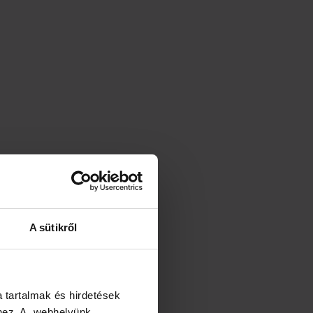
A sütikről
a tartalmak és hirdetések
éhez. A webhelyünk