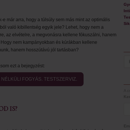
Gy
Int
Tes
-e már arra, hogy a túlsúly sem más mint az optimális
Sik
otból való kibillentség egyik jele? Lehet, hogy nem a
e, az elvételre, a megvonásra kellene fókuszálni, hanem
 Hogy nem kampányokban és kúrákban kellene
unk, hanem hosszútávú jól tartásban?
som ezt a bejegyzést:
 NÉLKÜLI FOGYÁS. TESTSZERVIZ.
A c
Ke
D IS?
Em