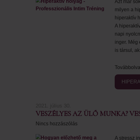
Azt már sok
milyen a hi
hiperaktív
A hiperaktí
napi nyolcn
inger. Még
is társul, 
Továbbolva
HIPERA
2021. július 30.
VESZÉLYES AZ ÜLŐ MUNKA? VES
Nincs hozzászólás
A stressz i