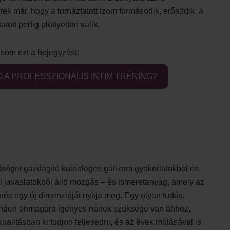
tek már, hogy a tornáztatott izom formásodik, erősödik, a
tott pedig plöttyedtté válik.
som ezt a bejegyzést:
Ó A PROFESSZIONÁLIS INTIM TRÉNING?
őséget gazdagító különleges gátizom gyakorlatokból és
i javaslatokból álló mozgás – és ismeretanyag, amely az
és egy új dimenzióját nyitja meg. Egy olyan tudás,
nden önmagára igényes nőnek szüksége van ahhoz,
ualitásban ki tudjon teljesedni, és az évek múlásával is