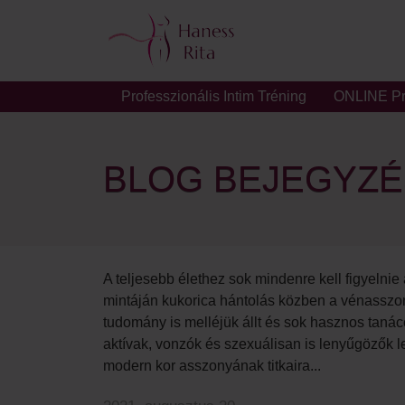
Professzionális Intim Tréning
ONLINE Pro
BLOG BEJEGYZ
A teljesebb élethez sok mindenre kell figyelni
mintáján kukorica hántolás közben a vénasszon
tudomány is melléjük állt és sok hasznos taná
aktívak, vonzók és szexuálisan is lenyűgözők 
modern kor asszonyának titkaira...