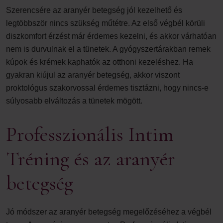
Szerencsére az aranyér betegség jól kezelhető és
legtöbbször nincs szükség műtétre. Az első végbél körüli
diszkomfort érzést már érdemes kezelni, és akkor várhatóan
nem is durvulnak el a tünetek. A gyógyszertárakban remek
kúpok és krémek kaphatók az otthoni kezeléshez. Ha
gyakran kiújul az aranyér betegség, akkor viszont
proktológus szakorvossal érdemes tisztázni, hogy nincs-e
súlyosabb elváltozás a tünetek mögött.
Professzionális Intim
Tréning és az aranyér
betegség
Jó módszer az aranyér betegség megelőzéséhez a végbél