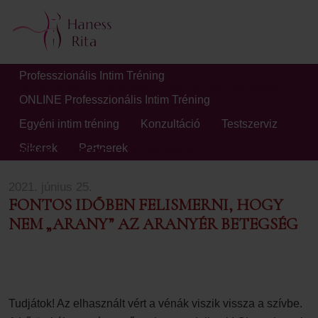
Professzionális Intim Tréning
KEZDŐLAP
RÓLAM
SZOLGÁLTATÁSOK
ONLINE Professzionális Intim Tréning
Egyéni intim tréning
Konzultáció
Testszerviz
Sikerek
Partnerek
ÁRAK
BLOG
KAPCSOLAT
2021. június 25.
FONTOS IDŐBEN FELISMERNI, HOGY
NEM „ARANY” AZ ARANYÉR BETEGSÉG
Tudjátok! Az elhasznált vért a vénák viszik vissza a szívbe.