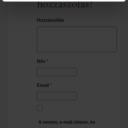
hozzászólás?
Hozzászólás
Név
*
Email
*
A nevem, e-mail címem, és