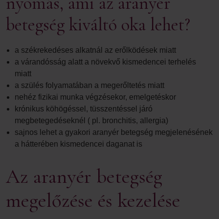
nyomás, ami az aranyér
betegség kiváltó oka lehet?
a székrekedéses alkatnál az erőlködések miatt
a várandósság alatt a növekvő kismedencei terhelés
miatt
a szülés folyamatában a megerőltetés miatt
nehéz fizikai munka végzésekor, emelgetéskor
krónikus köhögéssel, tüsszentéssel járó
megbetegedéseknél ( pl. bronchitis, allergia)
sajnos lehet a gyakori aranyér betegség megjelenésének
a hátterében kismedencei daganat is
Az aranyér betegség
megelőzése és kezelése