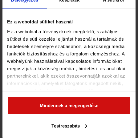
hogy nem a csökkentésre, az elvételre, a…
Ez a weboldal sütiket használ
Ez a weboldal a törvényeknek megfelelő, szabályos
sütiket és süti kezelési eljárást használ a tartalmak és
hirdetések személyre szabásához, a közösségi média
funkciók biztosításához és a forgalom elemzéséhez. A
webhelyünk használatával kapcsolatos információkat
Nincs hozzászólás
megosztjuk a közösségi média-, hirdetési- és analitikai
partnereinkkel, akik ezeket összevonhatják azokkal az
Legutóbbi hozzászólások
információkkal, amelyeket látogatónk megadott nekik,
vagy amelyeket a látogató által használt más
szolgáltatásokból gyűjtöttek. Elfogadásával segíti a
Még nincs hozzászólás. Legyél te az első!
munkánkat és nagyobb felhasználói élményt
Mindennek a megengedése
biztosíthatunk mi is látogatóinknak.
Vélemény,
Testreszabás