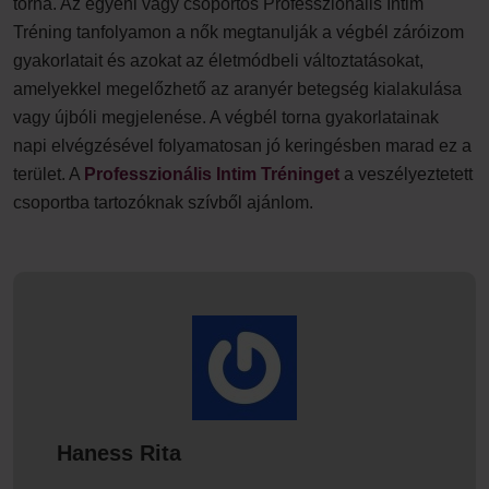
torna. Az egyéni vagy csoportos Professzionális Intim
Tréning tanfolyamon a nők megtanulják a végbél záróizom
gyakorlatait és azokat az életmódbeli változtatásokat,
amelyekkel megelőzhető az aranyér betegség kialakulása
vagy újbóli megjelenése. A végbél torna gyakorlatainak
napi elvégzésével folyamatosan jó keringésben marad ez a
terület. A
Professzionális Intim Tréninget
a veszélyeztetett
csoportba tartozóknak szívből ajánlom.
Haness Rita