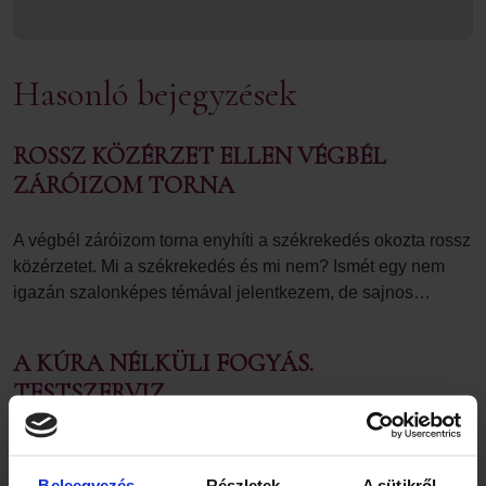
Hasonló bejegyzések
ROSSZ KÖZÉRZET ELLEN VÉGBÉL
ZÁRÓIZOM TORNA
A végbél záróizom torna enyhíti a székrekedés okozta rossz
közérzetet. Mi a székrekedés és mi nem? Ismét egy nem
igazán szalonképes témával jelentkezem, de sajnos…
A KÚRA NÉLKÜLI FOGYÁS.
TESTSZERVIZ.
Gondoltatok-e már arra, hogy a túlsúly sem más mint az
optimális testi állapotból való kibillentség egyik jele? Lehet,
Beleegyezés
Részletek
A sütikről