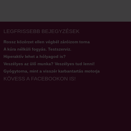
LEGFRISSEBB BEJEGYZÉSEK
Rossz közérzet ellen végbél záróizom torna
A kúra nélküli fogyás. Testszerviz.
Hiperaktív lehet a hólyagod is?
Veszélyes az ülő munka? Veszélyes tud lenni!
Gyógytorna, mint a visszér karbantartás motorja
KÖVESS A FACEBOOKON IS!