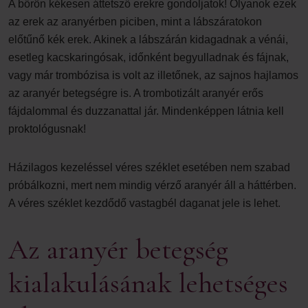
A bőrön kékesen áttetsző erekre gondoljatok! Olyanok ezek
az erek az aranyérben piciben, mint a lábszáratokon
előtűnő kék erek. Akinek a lábszárán kidagadnak a vénái,
esetleg kacskaringósak, időnként begyulladnak és fájnak,
vagy már trombózisa is volt az illetőnek, az sajnos hajlamos
az aranyér betegségre is. A trombotizált aranyér erős
fájdalommal és duzzanattal jár. Mindenképpen látnia kell
proktológusnak!
Házilagos kezeléssel véres széklet esetében nem szabad
próbálkozni, mert nem mindig vérző aranyér áll a háttérben.
A véres széklet kezdődő vastagbél daganat jele is lehet.
Az aranyér betegség
kialakulásának lehetséges