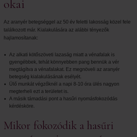
okai
Az aranyér betegséggel az 50 év feletti lakosság közel fele
találkozott már. Kialakulására az alábbi tényezők
hajlamosítanak:
Az alkati kötőszöveti lazaság miatt a vénafalak is
gyengébbek, tehát könnyebben pang bennük a vér
megtágítva a vénafalakat. Ez megnöveli az aranyér
betegség kialakulásának esélyét.
Ülő munkát végzőknél a napi 8-10 óra ülés nagyon
megterheli ezt a területet is.
A másik támadási pont a hasűri nyomásfokozódás
kérdésköre.
Mikor fokozódik a hasűri