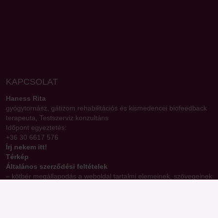
KAPCSOLAT
Haness Rita
gyógytornász, gátizom rehabilitációs és kismedencei biofeedback
terapeuta, Testszerviz konzultáns
Időpont egyeztetés:
+36 30 6617 576
Írj nekem itt!
Térkép
Általános szerződési feltételek
– kötbér megállapodás a weboldal tartalmi elemeinek, szövegeinek
engedély nélküli másolásához / felhasználásához
Adatkezelési tájékoztató
Impresszum