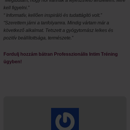
“Megtudtam, hogy hol vannak a fejleszthető területeim. Mire
kell figyelni.”
“ Informatív, kellően inspiráló és tudattágító volt.”
“Szerettem járni a tanfolyamra. Mindig vártam már a
következő alkalmat. Tetszett a gyógytornász lelkes és
pozitív beállítottsága, természete.”
Fordulj hozzám bátran Professzionális Intim Tréning
ügyben!