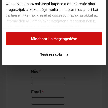
webhelyünk használatával kapcsolatos információkat
Vélemény,
megosztjuk a közösségi média-, hirdetési- és analitikai
partnereinkkel, akik ezeket összevonhatják azokkal az
hozzászólás?
információkkal, amelyeket látogatónk megadott nekik,
vagy amelyeket a látogató által használt más
szolgáltatásokból gyűjtöttek. Elfogadásával segíti a
Hozzászólás
munkánkat és nagyobb felhasználói élményt
Mindennek a megengedése
biztosíthatunk mi is látogatóinknak.
Testreszabás
Név
*
Email
*