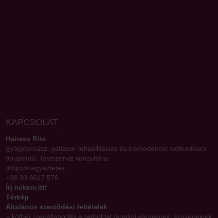
KAPCSOLAT
Haness Rita
gyógytornász, gátizom rehabilitációs és kismedencei biofeedback
terapeuta, Testszerviz konzultáns
Időpont egyeztetés:
+36 30 6617 576
Írj nekem itt!
Térkép
Általános szerződési feltételek
– kötbér megállapodás a weboldal tartalmi elemeinek, szövegeinek