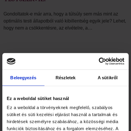
Gondoltatok-e már arra, hogy a túlsúly sem más mint az
optimális testi állapotból való kibillentség egyik jele? Lehet,
hogy nem a csökkentésre, az elvételre, a…
Beleegyezés
Részletek
A sütikről
Nincs hozzászólás
Ez a weboldal sütiket használ
Legutóbbi hozzászólások
Ez a weboldal a törvényeknek megfelelő, szabályos
sütiket és süti kezelési eljárást használ a tartalmak és
Még nincs hozzászólás. Legyél te az első!
hirdetések személyre szabásához, a közösségi média
funkciók biztosításához és a forgalom elemzéséhez. A