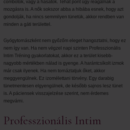
combotok, vagy a hasatok. Tehát pont úgy reagálnak a
mozgásra is. A nők sokszor abba a hibába esnek, hogy azt
gondolják, ha nincs semmilyen tünetük, akkor rendben van
minden a gáti területtel.
Gyógytornászként nem győzőm eleget hangoztatni, hogy ez
nem így van. Ha nem végzel napi szinten Professzionális
Intim Tréning gyakorlatokat, akkor ez a terület kisebb-
nagyobb mértékben nálad is gyenge. A harántcsíkolt izmok
már csak ilyenek. Ha nem tornáztatjuk őket, akkor
meggyengülnek. Ez izomélettani törvény. Egy darabig
tünetmentesen elgyengülnek, de később sajnos lesz tünet
is. A páciensek visszajelzése szerint, nem érdemes
megvárni.
Professzionális Intim