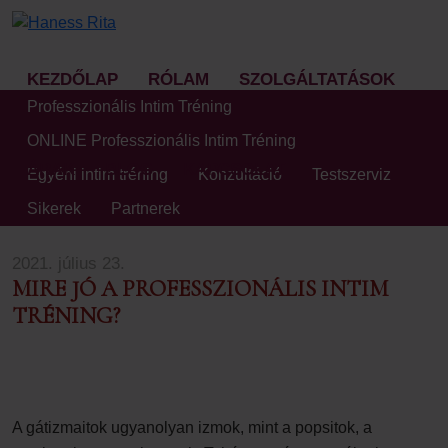
KEZDŐLAP
RÓLAM
SZOLGÁLTATÁSOK
Professzionális Intim Tréning
ONLINE Professzionális Intim Tréning
ÁRAK
BLOG
KAPCSOLAT
Egyéni intim tréning
Konzultáció
Testszerviz
Sikerek
Partnerek
2021. július 23.
MIRE JÓ A PROFESSZIONÁLIS INTIM
TRÉNING?
A gátizmaitok ugyanolyan izmok, mint a popsitok, a