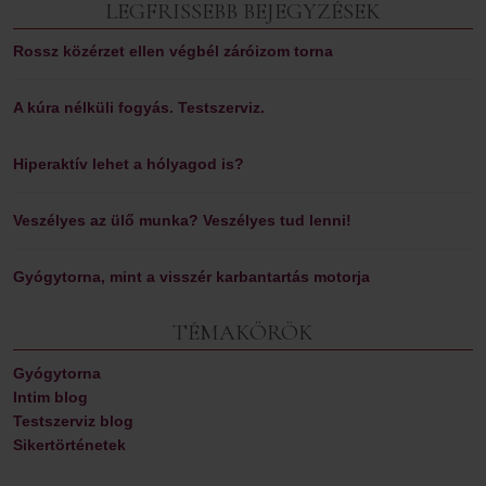
LEGFRISSEBB BEJEGYZÉSEK
Rossz közérzet ellen végbél záróizom torna
A kúra nélküli fogyás. Testszerviz.
Hiperaktív lehet a hólyagod is?
Veszélyes az ülő munka? Veszélyes tud lenni!
Gyógytorna, mint a visszér karbantartás motorja
TÉMAKÖRÖK
Gyógytorna
Intim blog
Testszerviz blog
Sikertörténetek