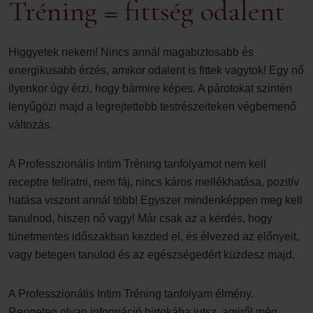
Tréning = fittség odalent
Higgyetek nekem! Nincs annál magabiztosabb és
energikusabb érzés, amikor odalent is fittek vagytok! Egy nő
ilyenkor úgy érzi, hogy bármire képes. A párotokat szintén
lenyűgözi majd a legrejtettebb testrészeiteken végbemenő
változás.
A Professzionális Intim Tréning tanfolyamot nem kell
receptre felíratni, nem fáj, nincs káros mellékhatása, pozitív
hatása viszont annál több! Egyszer mindenképpen meg kell
tanulnod, hiszen nő vagy! Már csak az a kérdés, hogy
tünetmentes időszakban kezded el, és élvezed az előnyeit,
vagy betegen tanulod és az egészségedért küzdesz majd.
A Professzionális Intim Tréning tanfolyam élmény.
Rengeteg olyan információ birtokába jutsz, amiről még