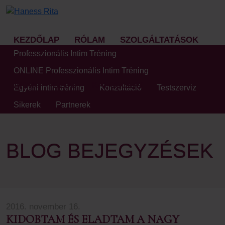
KEZDŐLAP
RÓLAM
SZOLGÁLTATÁSOK
Professzionális Intim Tréning
ONLINE Professzionális Intim Tréning
ÁRAK
BLOG
KAPCSOLAT
Egyéni intim tréning
Konzultáció
Testszerviz
Sikerek
Partnerek
BLOG BEJEGYZÉSEK
2016. november 16.
KIDOBTAM ÉS ELADTAM A NAGY