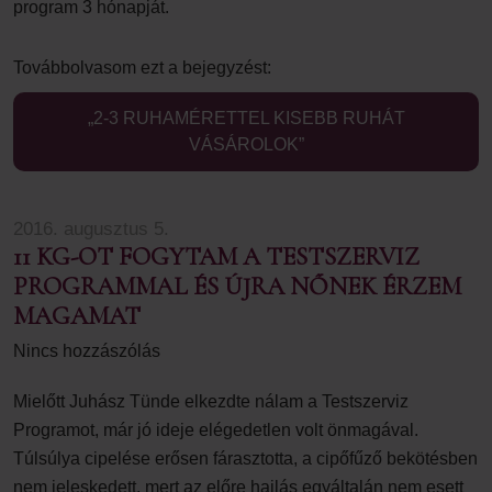
program 3 hónapját.
Továbbolvasom ezt a bejegyzést:
„2-3 RUHAMÉRETTEL KISEBB RUHÁT
VÁSÁROLOK”
2016. augusztus 5.
11 KG-OT FOGYTAM A TESTSZERVIZ
PROGRAMMAL ÉS ÚJRA NŐNEK ÉRZEM
MAGAMAT
Nincs hozzászólás
Mielőtt Juhász Tünde elkezdte nálam a Testszerviz
Programot, már jó ideje elégedetlen volt önmagával.
Túlsúlya cipelése erősen fárasztotta, a cipőfűző bekötésben
nem jeleskedett, mert az előre hajlás egyáltalán nem esett