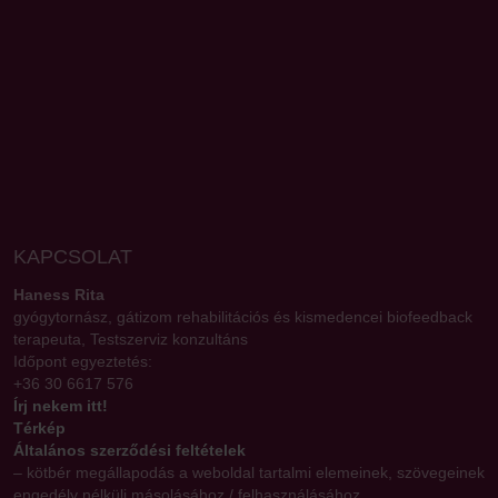
KAPCSOLAT
Haness Rita
gyógytornász, gátizom rehabilitációs és kismedencei biofeedback
terapeuta, Testszerviz konzultáns
Időpont egyeztetés:
+36 30 6617 576
Írj nekem itt!
Térkép
Általános szerződési feltételek
– kötbér megállapodás a weboldal tartalmi elemeinek, szövegeinek
engedély nélküli másolásához / felhasználásához