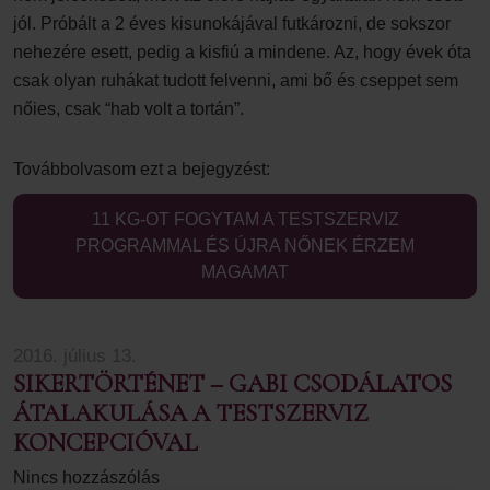
jól. Próbált a 2 éves kisunokájával futkározni, de sokszor
nehezére esett, pedig a kisfiú a mindene. Az, hogy évek óta
csak olyan ruhákat tudott felvenni, ami bő és cseppet sem
nőies, csak “hab volt a tortán”.
Továbbolvasom ezt a bejegyzést:
11 KG-OT FOGYTAM A TESTSZERVIZ
PROGRAMMAL ÉS ÚJRA NŐNEK ÉRZEM
MAGAMAT
2016. július 13.
SIKERTÖRTÉNET – GABI CSODÁLATOS
ÁTALAKULÁSA A TESTSZERVIZ
KONCEPCIÓVAL
Nincs hozzászólás