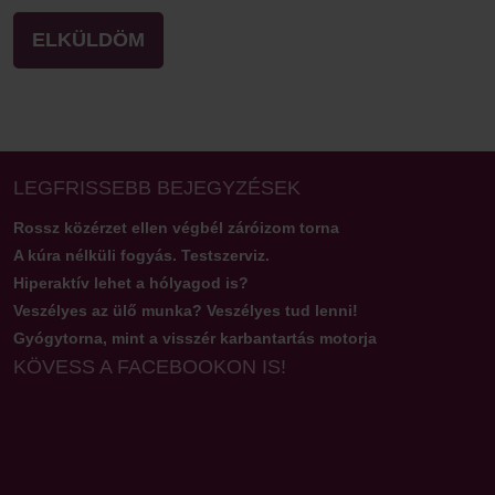
LEGFRISSEBB BEJEGYZÉSEK
Rossz közérzet ellen végbél záróizom torna
A kúra nélküli fogyás. Testszerviz.
Hiperaktív lehet a hólyagod is?
Veszélyes az ülő munka? Veszélyes tud lenni!
Gyógytorna, mint a visszér karbantartás motorja
KÖVESS A FACEBOOKON IS!