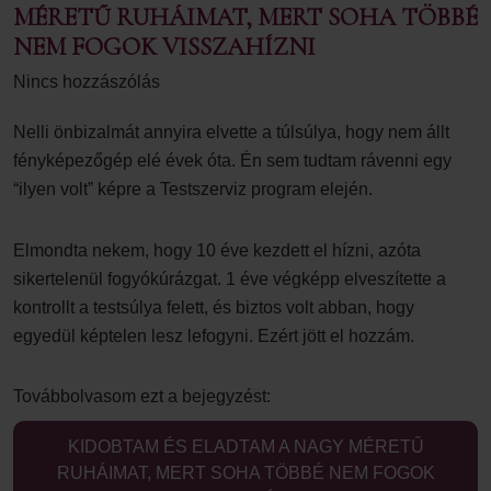
MÉRETŰ RUHÁIMAT, MERT SOHA TÖBBÉ
NEM FOGOK VISSZAHÍZNI
Nincs hozzászólás
Nelli önbizalmát annyira elvette a túlsúlya, hogy nem állt
fényképezőgép elé évek óta. Én sem tudtam rávenni egy
“ilyen volt” képre a Testszerviz program elején.
Elmondta nekem, hogy 10 éve kezdett el hízni, azóta
sikertelenül fogyókúrázgat. 1 éve végképp elveszítette a
kontrollt a testsúlya felett, és biztos volt abban, hogy
egyedül képtelen lesz lefogyni. Ezért jött el hozzám.
Továbbolvasom ezt a bejegyzést:
KIDOBTAM ÉS ELADTAM A NAGY MÉRETŰ
RUHÁIMAT, MERT SOHA TÖBBÉ NEM FOGOK