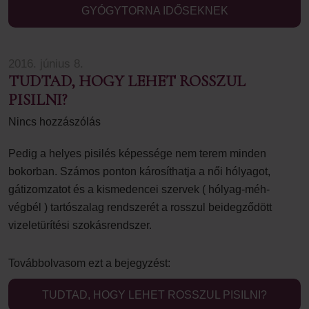
GYÓGYTORNA IDŐSEKNEK
2016. június 8.
TUDTAD, HOGY LEHET ROSSZUL
PISILNI?
Nincs hozzászólás
Pedig a helyes pisilés képessége nem terem minden
bokorban. Számos ponton károsíthatja a női hólyagot,
gátizomzatot és a kismedencei szervek ( hólyag-méh-
végbél ) tartószalag rendszerét a rosszul beidegződött
vizeletürítési szokásrendszer.
Továbbolvasom ezt a bejegyzést:
TUDTAD, HOGY LEHET ROSSZUL PISILNI?