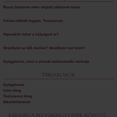
Rossz közérzet ellen végbél záróizom torna
A kúra nélküli fogyás. Testszerviz.
Hiperaktív lehet a hólyagod is?
Veszélyes az ülő munka? Veszélyes tud lenni!
Gyógytorna, mint a visszér karbantartás motorja
TÉMAKÖRÖK
Gyógytorna
Intim blog
Testszerviz blog
Sikertörténetek
KERESÉS A BLOGBEJEGYZÉSEK KÖZÖTT…