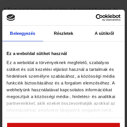
A Testszerviz koncepcióval négy ruhaméretet fogytam, és
most boldog, elégedett, kiteljesedett önmagam vagyok
Dr. Agócs Gabriella pszichológus. Nagyon sok embernek
Beleegyezés
Részletek
A sütikről
segít a legkülönbözőbb modern módszerrel. Sok páciense
van, akik szeretik és bíznak benne. Az utóbbi időben
Ez a weboldal sütiket használ
meghízott és sehogyan sem tudta leadni a plusz kilókat, bár
Ez a weboldal a törvényeknek megfelelő, szabályos
pontosan ismerte gyarapodásának lelki hátterét. Ez volt az
sütiket és süti kezelési eljárást használ a tartalmak és
a ritka eset, amikor úgy érezte, hogy most neki is segítségre
hirdetések személyre szabásához, a közösségi média
van szüksége, és nem lelkire, hanem testire.
funkciók biztosításához és a forgalom elemzéséhez. A
webhelyünk használatával kapcsolatos információkat
Továbbolvasom ezt a bejegyzést:
megosztjuk a közösségi média-, hirdetési- és analitikai
partnereinkkel, akik ezeket összevonhatják azokkal az
SIKERTÖRTÉNET – GABI CSODÁLATOS
információkkal, amelyeket látogatónk megadott nekik,
ÁTALAKULÁSA A TESTSZERVIZ KONCEPCIÓVAL
vagy amelyeket a látogató által használt más
szolgáltatásokból gyűjtöttek. Elfogadásával segíti a